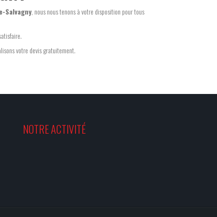
e-Salvagny
, nous nous tenons à votre disposition pour tous
atisfaire.
alisons votre devis gratuitement.
NOTRE ACTIVITÉ