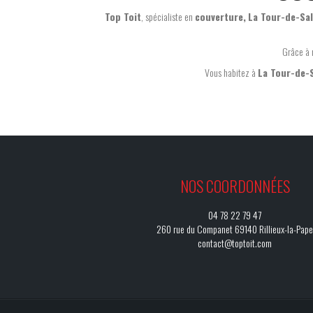
Top Toit
, spécialiste en
couverture,
La Tour-de-Sa
Grâce à 
Vous habitez à
La Tour-de-
NOS COORDONNÉES
04 78 22 79 47
260 rue du Companet 69140 Rillieux-la-Pape
contact@toptoit.com