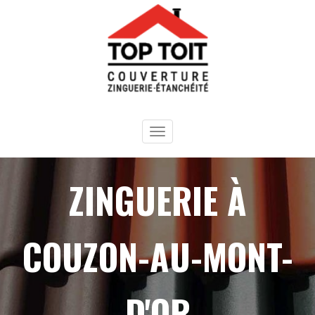
Panneau de gestion des cookies
Toggle
navigation
ZINGUERIE À
COUZON-AU-MONT-
D'OR