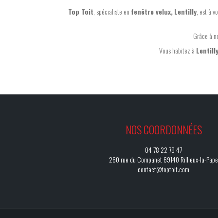
Top Toit
, spécialiste en
fenêtre velux,
Lentilly
, est à v
Grâce à n
Vous habitez à
Lentill
NOS COORDONNÉES
04 78 22 79 47
260 rue du Companet 69140 Rillieux-la-Pape
contact@toptoit.com