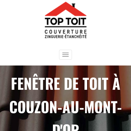
Panneau de gestion des cookies
Toggle
navigation
FENÊTRE DE TOIT À
COUZON-AU-MONT-
D'OR